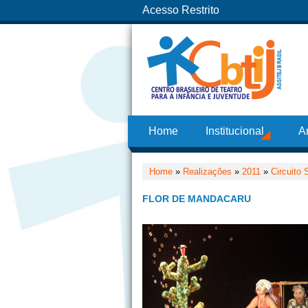
Acesso Restrito
Home
Institucional
A
Home
»
Realizações
»
2011
»
Circuito 
FLOR DE MANDACARU