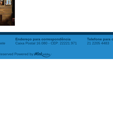
Endereço para correspondência
Telefone para 
tete
Caixa Postal 16.080 - CEP: 22221.971
21 2205 4483
 Reserved Powered by: