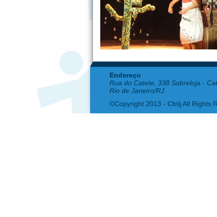
Endereço
Rua do Catete, 338 Sobreloja - Ca
Rio de Janeiro/RJ
©Copyright 2013 - Cbtij All Rights