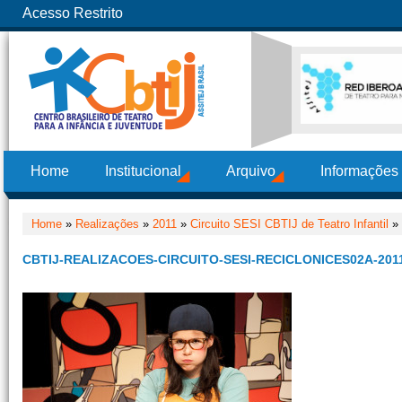
Acesso Restrito
Home
Institucional
Arquivo
Informações
Home
»
Realizações
»
2011
»
Circuito SESI CBTIJ de Teatro Infantil
» 
CBTIJ-REALIZACOES-CIRCUITO-SESI-RECICLONICES02A-201