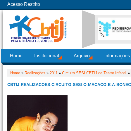
Acesso Restrito
Home
Institucional
Arquivo
Informações
Home
»
Realizações
»
2011
»
Circuito SESI CBTIJ de Teatro Infantil
» 
CBTIJ-REALIZACOES-CIRCUITO-SESI-O-MACACO-E-A-BONEC