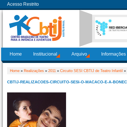
Acesso Restrito
Home
Institucional
Arquivo
Informações
Home
»
Realizações
»
2011
»
Circuito SESI CBTIJ de Teatro Infantil
» 
CBTIJ-REALIZACOES-CIRCUITO-SESI-O-MACACO-E-A-BONECA