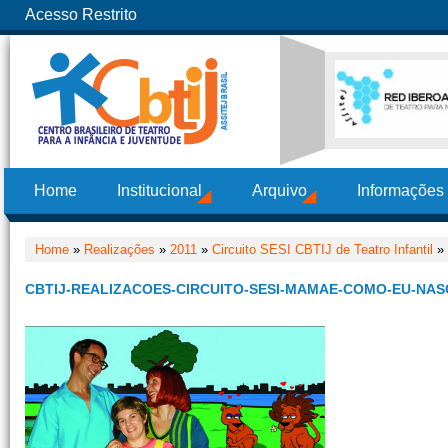
Acesso Restrito
Home
Institucional
Arquivo
Informações
Home
»
Realizações
»
2011
»
Circuito SESI CBTIJ de Teatro Infantil
» 
CBTIJ-REALIZACOES-CIRCUITO-SESI-MAMAE-COMO-EU-NASC