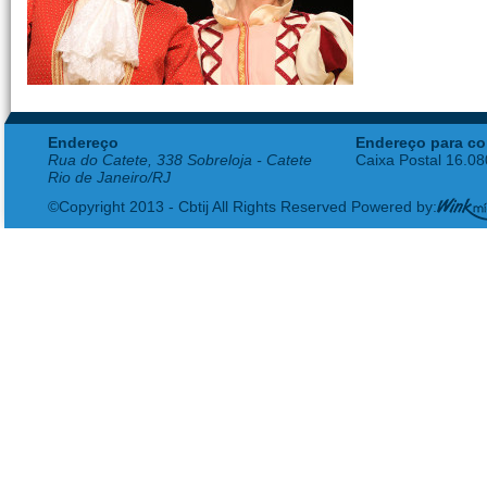
Endereço
Endereço para co
Rua do Catete, 338 Sobreloja - Catete
Caixa Postal 16.0
Rio de Janeiro/RJ
©Copyright 2013 - Cbtij All Rights Reserved Powered by: