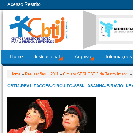
Acesso Restrito
Home
Institucional
Arquivo
Informações
Home
»
Realizações
»
2011
»
Circuito SESI CBTIJ de Teatro Infantil
» 
CBTIJ-REALIZACOES-CIRCUITO-SESI-LASANHA-E-RAVIOLI-E