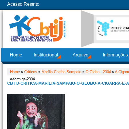
Acesso Restrito
Home
Institucional
Arquivo
Informações
Home
»
Críticas
»
Marília Coelho Sampaio
»
O Globo - 2004
»
A Cigarr
a-formiga-2004
CBTIJ-CRITICA-MARILIA-SAMPAIO-O-GLOBO-A-CIGARRA-E-