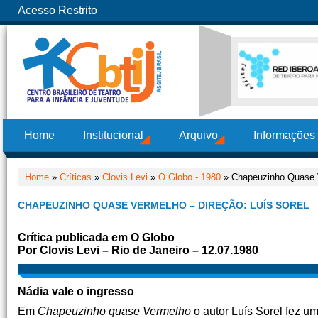
Acesso Restrito
Home
Institucional
Arquivo
Informações
Home
»
Críticas
»
Clovis Levi
»
O Globo - 1980
» Chapeuzinho Quase V
CHAPEUZINHO QUASE VERMELHO – DIREÇÃO: LUÍS SOREL
Crítica publicada em O Globo
Por Clovis Levi – Rio de Janeiro – 12.07.1980
Nádia vale o ingresso
Em
Chapeuzinho quase Vermelho
o autor Luís Sorel fez u