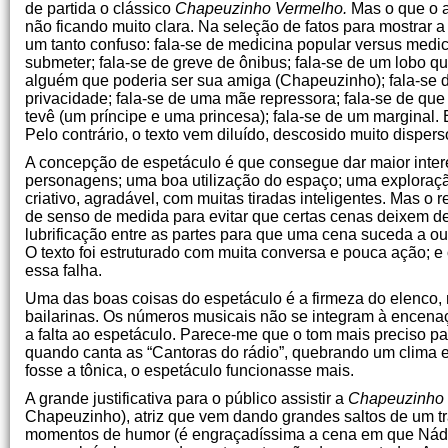
de partida o clássico
Chapeuzinho Vermelho.
Mas o que o au
não ficando muito clara. Na seleção de fatos para mostrar a
um tanto confuso: fala-se de medicina popular versus medi
submeter; fala-se de greve de ônibus; fala-se de um lobo
alguém que poderia ser sua amiga (Chapeuzinho); fala-se
privacidade; fala-se de uma mãe repressora; fala-se de que
tevê (um príncipe e uma princesa); fala-se de um marginal. 
Pelo contrário, o texto vem diluído, descosido muito dispers
A concepção de espetáculo é que consegue dar maior inter
personagens; uma boa utilização do espaço; uma exploração
criativo, agradável, com muitas tiradas inteligentes. Mas o 
de senso de medida para evitar que certas cenas deixem d
lubrificação entre as partes para que uma cena suceda a ou
O texto foi estruturado com muita conversa e pouca ação; 
essa falha.
Uma das boas coisas do espetáculo é a firmeza do elenco, 
bailarinas. Os números musicais não se integram à encenaç
a falta ao espetáculo. Parece-me que o tom mais preciso par
quando canta as “Cantoras do rádio”, quebrando um clima e
fosse a tônica, o espetáculo funcionasse mais.
A grande justificativa para o público assistir a
Chapeuzinho 
Chapeuzinho), atriz que vem dando grandes saltos de um tr
momentos de humor (é engraçadíssima a cena em que Nádia 