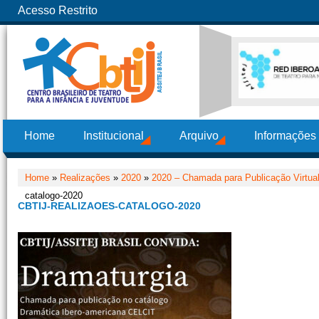
Acesso Restrito
Home
Institucional
Arquivo
Informações
Home
»
Realizações
»
2020
»
2020 – Chamada para Publicação Virtual
catalogo-2020
CBTIJ-REALIZAOES-CATALOGO-2020