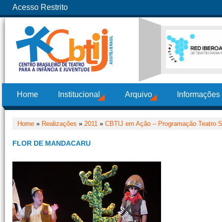
Acesso Restrito
Home
Institucional
Arquivo
Informações
Home
»
Realizações
»
2011
»
CBTIJ em Ação – Programação Teatro 
FLOR DE MANDACARU