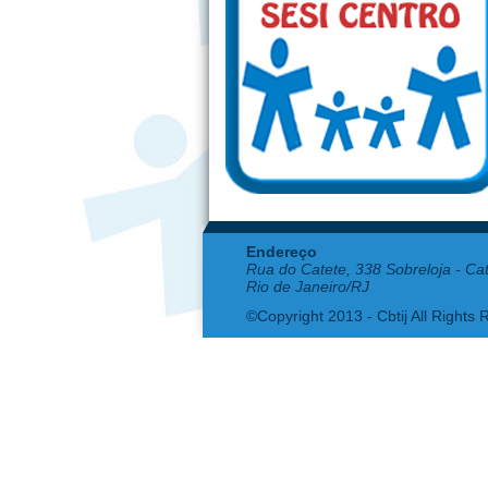
Endereço
Rua do Catete, 338 Sobreloja - Ca
Rio de Janeiro/RJ
©Copyright 2013 - Cbtij All Rights