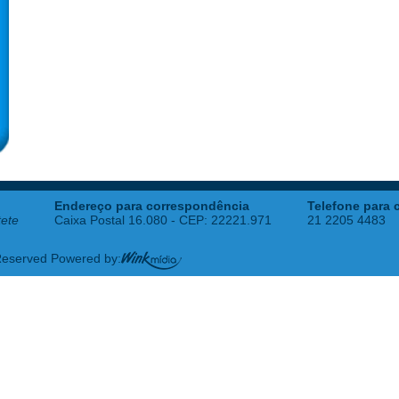
Endereço para correspondência
Telefone para 
tete
Caixa Postal 16.080 - CEP: 22221.971
21 2205 4483
 Reserved Powered by: