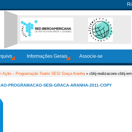
Ri
rquivo
Informações Gerais
Associe-se
 Ação – Programação Teatro SESI Graça Aranha
» cbtij-realizacoes-cbtij-
ACAO-PROGRAMACAO-SESI-GRACA-ARANHA-2011-COPY