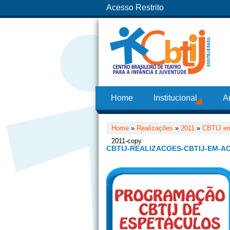
Acesso Restrito
Home
Institucional
A
Home
»
Realizações
»
2011
»
CBTIJ em
2011-copy
CBTIJ-REALIZACOES-CBTIJ-EM-