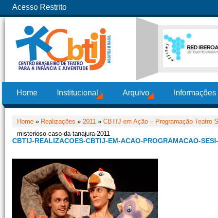
Acesso Restrito
Home
Institucional
Arquivo
Informações
Home
»
Realizações
»
2011
»
CBTIJ em Ação – Programação Teatro 
misterioso-caso-da-tanajura-2011
CBTIJ-REALIZACOES-CBTIJ-EM-ACAO-PROGRAMACAO-SESI