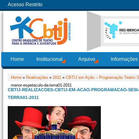
Acesso Restrito
Home
Institucional
Arquivo
Informações
Home
»
Realizações
»
2011
»
CBTIJ em Ação – Programação Teatro 
menor-espetaculo-da-terra01-2011
CBTIJ-REALIZACOES-CBTIJ-EM-ACAO-PROGRAMACAO-SESI
TERRA01-2011