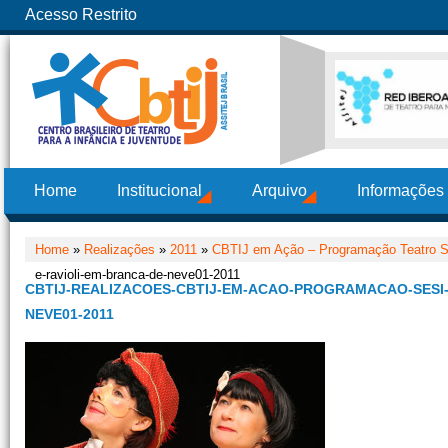
Acesso Restrito
Home
Institucional
Arquivo
Informações
Home
»
Realizações
»
2011
»
CBTIJ em Ação – Programação Teatro 
e-ravioli-em-branca-de-neve01-2011
CBTIJ-REALIZACOES-CBTIJ-EM-ACAO-PROGRAMACAO-SESI-
NEVE01-2011