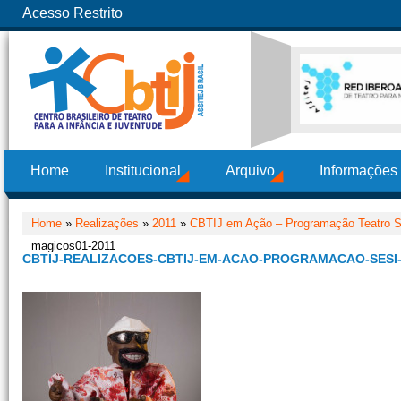
Acesso Restrito
Home
Institucional
Arquivo
Informações
Home
»
Realizações
»
2011
»
CBTIJ em Ação – Programação Teatro 
magicos01-2011
CBTIJ-REALIZACOES-CBTIJ-EM-ACAO-PROGRAMACAO-SESI-