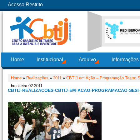
Acesso Restrito
Home
Institucional
Arquivo
Informações
Home
»
Realizações
»
2011
»
CBTIJ em Ação – Programação Teatro 
brasileira-02-2011
CBTIJ-REALIZACOES-CBTIJ-EM-ACAO-PROGRAMACAO-SESI-