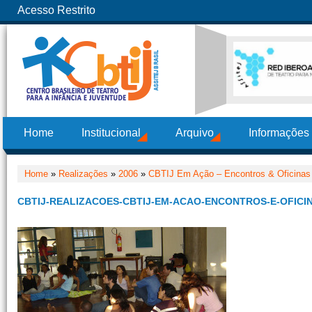
Acesso Restrito
Home
Institucional
Arquivo
Informações
Home
»
Realizações
»
2006
»
CBTIJ Em Ação – Encontros & Oficinas
CBTIJ-REALIZACOES-CBTIJ-EM-ACAO-ENCONTROS-E-OFICIN