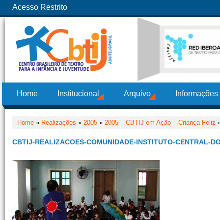
Acesso Restrito
Home
Institucional
Arquivo
Informações
Home
»
Realizações
»
2005
»
2005 – CBTIJ em Ação – Criança Feliz
»
CBTIJ-REALIZACOES-COMUNIDADE-INSTITUTO-CENTRAL-DO