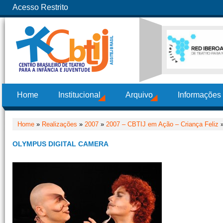
Acesso Restrito
Home
Institucional
Arquivo
Informações
Home
»
Realizações
»
2007
»
2007 – CBTIJ em Ação – Criança Feliz
»
OLYMPUS DIGITAL CAMERA