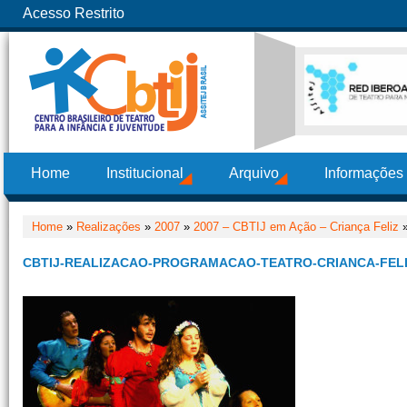
Acesso Restrito
Home
Institucional
Arquivo
Informações
Home
»
Realizações
»
2007
»
2007 – CBTIJ em Ação – Criança Feliz
»
CBTIJ-REALIZACAO-PROGRAMACAO-TEATRO-CRIANCA-FELI