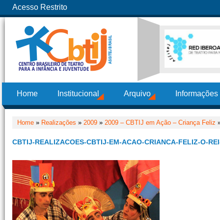
Acesso Restrito
Home
Institucional
Arquivo
Informações
Home
»
Realizações
»
2009
»
2009 – CBTIJ em Ação – Criança Feliz
»
CBTIJ-REALIZACOES-CBTIJ-EM-ACAO-CRIANCA-FELIZ-O-RE