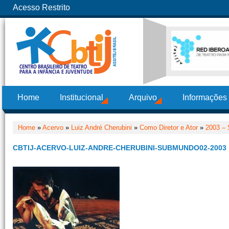
Acesso Restrito
Home
Institucional
Arquivo
Informações
Home
»
Acervo
»
Luiz André Cherubini
»
Como Diretor e Ator
»
2003 –
CBTIJ-ACERVO-LUIZ-ANDRE-CHERUBINI-SUBMUNDO02-2003