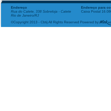
Endereço
Endereço para co
Rua do Catete, 338 Sobreloja - Catete
Caixa Postal 16.0
Rio de Janeiro/RJ
©Copyright 2013 - Cbtij All Rights Reserved Powered by: