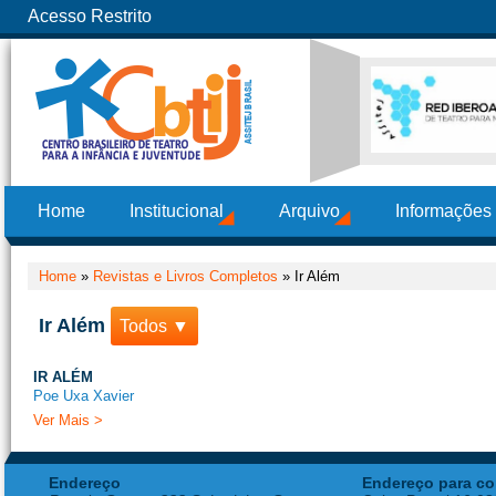
Acesso Restrito
Home
Institucional
Arquivo
Informações
Home
»
Revistas e Livros Completos
»
Ir Além
Ir Além
Todos ▼
IR ALÉM
Poe Uxa Xavier
Ver Mais >
Endereço
Endereço para co