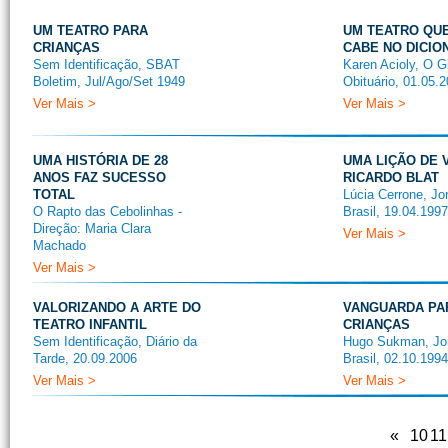
UM TEATRO PARA
UM TEATRO QU
CRIANÇAS
CABE NO DICIO
Sem Identificação, SBAT
Karen Acioly, O G
Boletim, Jul/Ago/Set 1949
Obituário, 01.05.
Ver Mais >
Ver Mais >
UMA HISTÓRIA DE 28
UMA LIÇÃO DE 
ANOS FAZ SUCESSO
RICARDO BLAT
TOTAL
Lúcia Cerrone, Jo
O Rapto das Cebolinhas -
Brasil, 19.04.1997
Direção: Maria Clara
Ver Mais >
Machado
Ver Mais >
VALORIZANDO A ARTE DO
VANGUARDA PA
TEATRO INFANTIL
CRIANÇAS
Sem Identificação, Diário da
Hugo Sukman, Jor
Tarde, 20.09.2006
Brasil, 02.10.1994
Ver Mais >
Ver Mais >
«
10
11