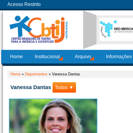
Acesso Restrito
Home
Institucional
Arquivo
Informações
Home
»
Depoimentos
»
Vanessa Dantas
Vanessa Dantas
Todos ▼