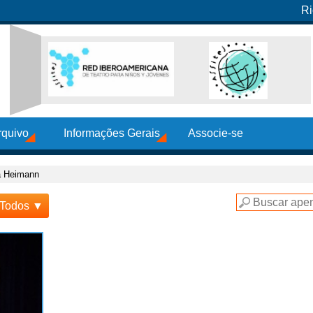
Ri
rquivo
Informações Gerais
Associe-se
a Heimann
Todos ▼