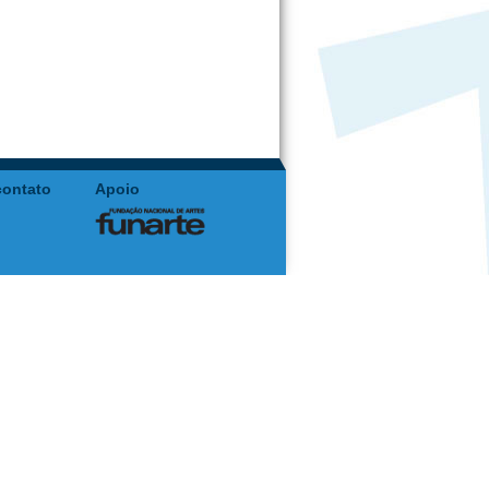
contato
Apoio