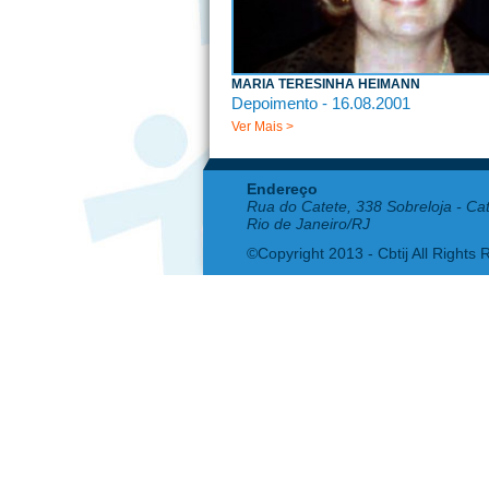
MARIA TERESINHA HEIMANN
Depoimento - 16.08.2001
Ver Mais >
Endereço
Rua do Catete, 338 Sobreloja - Ca
Rio de Janeiro/RJ
©Copyright 2013 - Cbtij All Rights