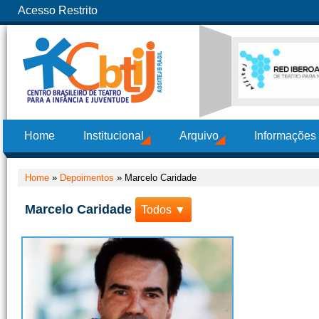
Acesso Restrito
Home
Institucional
Arquivo
Informações
Home
»
Depoimentos
»
Marcelo Caridade
Marcelo Caridade
Todos ▼