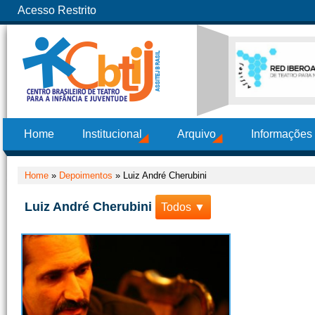
Acesso Restrito
Home
Institucional
Arquivo
Informações
Home
»
Depoimentos
»
Luiz André Cherubini
Luiz André Cherubini
Todos ▼