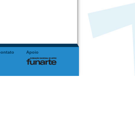
contato
Apoio