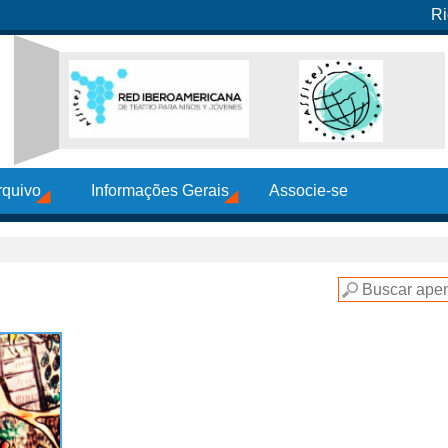
Ri
rquivo
Informações Gerais
Associe-se