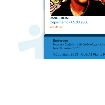
DANIEL HERZ
Depoimento - 05.09.2006
Ver Mais >
Endereço
Rua do Catete, 338 Sobreloja - Ca
Rio de Janeiro/RJ
©Copyright 2013 - Cbtij All Rights