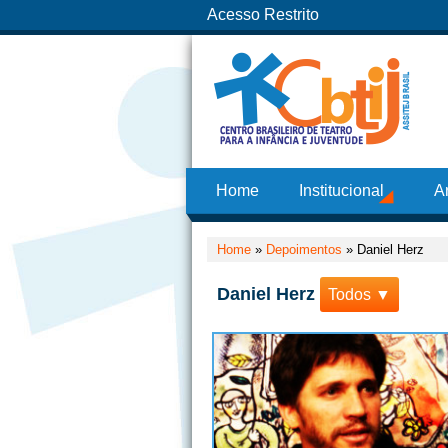
Acesso Restrito
Home
Institucional
A
Home
»
Depoimentos
»
Daniel Herz
Daniel Herz
Todos ▼