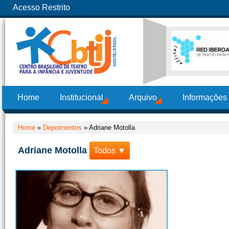
Acesso Restrito
Home
Institucional
Arquivo
Informações
Home
»
Depoimentos
»
Adriane Motolla
Adriane Motolla
Todos ▼