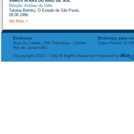
VAMOS ATRÁS DO RAIO DE SOL
Direção: Antônio do Valle
Tatiana Belinky, O Estado de São Paulo,
28.06.1986
Ver Mais >
Endereço
Endereço para co
Rua do Catete, 338 Sobreloja - Catete
Caixa Postal 16.0
Rio de Janeiro/RJ
©Copyright 2013 - Cbtij All Rights Reserved Powered by: