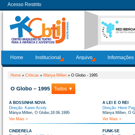
Acesso Restrito
Home
Institucional
Arquivo
Informações
Home
»
Críticas
»
Mànya Millen
»
O Globo - 1995
O Globo – 1995
Todos ▼
A BOSSINHA NOVA
A LEI E O REI
Direção: Karen Acioly
Direção: Henri Pag
Mànya Millen, O Globo,18.06.1995
Mànya Millen, O G
Ver Mais >
Ver Mais >
CINDERELA
FUNK-SE