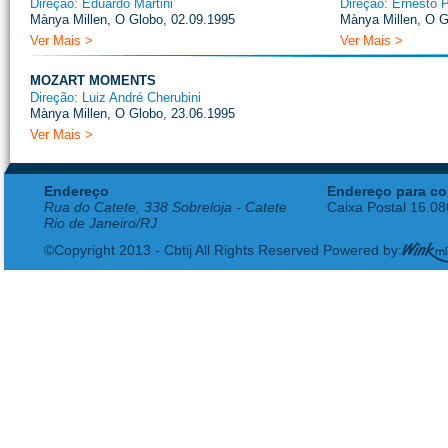
Direção: Eduardo Martini
Direção: Ernesto P
Mànya Millen, O Globo, 02.09.1995
Mànya Millen, O G
Ver Mais >
Ver Mais >
MOZART MOMENTS
Direção: Luiz André Cherubini
Mànya Millen, O Globo, 23.06.1995
Ver Mais >
Endereço
Endereço para co
Rua do Catete, 338 Sobreloja - Catete
Caixa Postal 16.0
Rio de Janeiro/RJ
©Copyright 2013 - Cbtij All Rights Reserved Powered by: