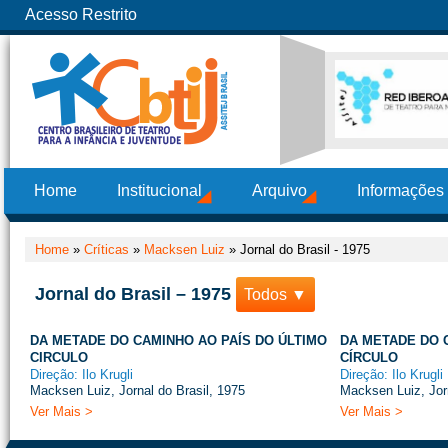
Acesso Restrito
Home
Institucional
Arquivo
Informações
Home
»
Críticas
»
Macksen Luiz
»
Jornal do Brasil - 1975
Jornal do Brasil – 1975
Todos ▼
DA METADE DO CAMINHO AO PAÍS DO ÚLTIMO
DA METADE DO 
CIRCULO
CÍRCULO
Direção: Ilo Krugli
Direção: Ilo Krugli
Macksen Luiz, Jornal do Brasil, 1975
Macksen Luiz, Jorn
Ver Mais >
Ver Mais >