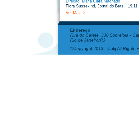
Direção: Maria Clara Machado
Flora Sussekind, Jornal do Brasil, 19.11
Ver Mais >
Endereço
Rua do Catete, 338 Sobreloja - Ca
Rio de Janeiro/RJ
©Copyright 2013 - Cbtij All Rights