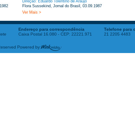
Direção: Eduardo Tolentino de Araújo
.1982
Flora Sussekind, Jornal do Brasil, 03.09.1987
Ver Mais >
Endereço para correspondência
Telefone para 
tete
Caixa Postal 16.080 - CEP: 22221.971
21 2205 4483
 Reserved Powered by: