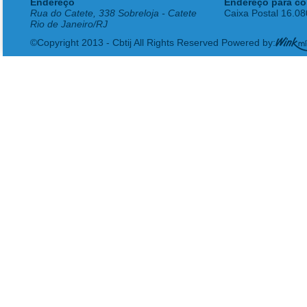
Endereço
Endereço para co
Rua do Catete, 338 Sobreloja - Catete
Caixa Postal 16.0
Rio de Janeiro/RJ
©Copyright 2013 - Cbtij All Rights Reserved Powered by: