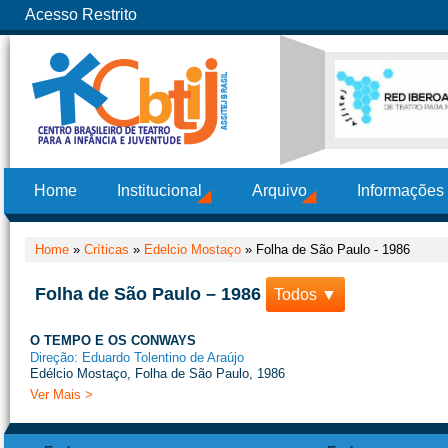
Acesso Restrito
Home
Institucional
Arquivo
Informações
Home
»
Críticas
»
Edelcio Mostaço
»
Folha de São Paulo - 1986
Folha de São Paulo – 1986
Todos ▼
O TEMPO E OS CONWAYS
Direção: Eduardo Tolentino de Araújo
Edélcio Mostaço, Folha de São Paulo, 1986
Ver Mais >