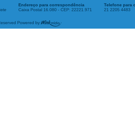
Endereço para correspondência
Telefone para 
tete
Caixa Postal 16.080 - CEP: 22221.971
21 2205 4483
 Reserved Powered by: