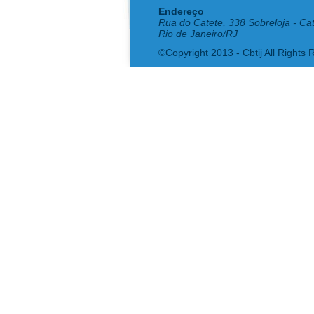
Endereço
Rua do Catete, 338 Sobreloja - Ca
Rio de Janeiro/RJ
©Copyright 2013 - Cbtij All Rights