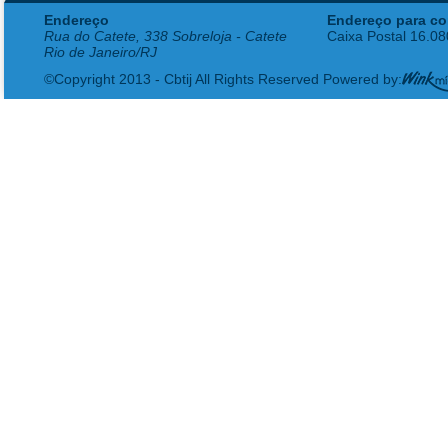
Endereço
Endereço para co
Rua do Catete, 338 Sobreloja - Catete
Caixa Postal 16.0
Rio de Janeiro/RJ
©Copyright 2013 - Cbtij All Rights Reserved Powered by: