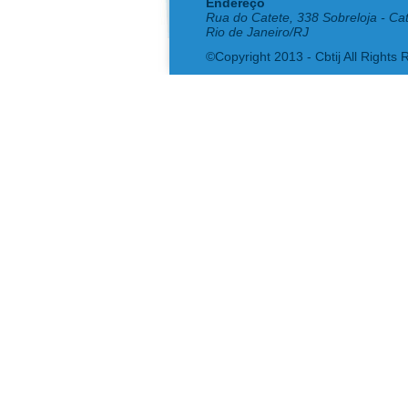
Endereço
Rua do Catete, 338 Sobreloja - Ca
Rio de Janeiro/RJ
©Copyright 2013 - Cbtij All Rights