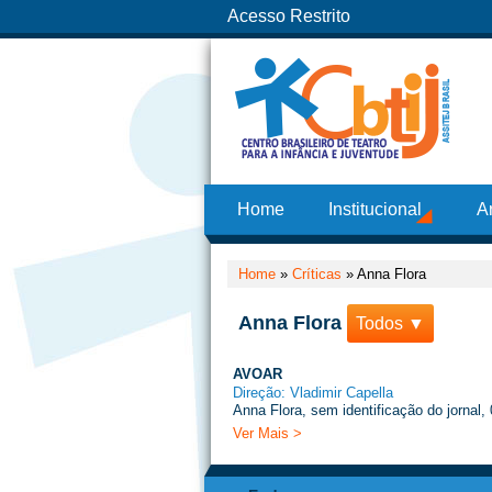
Acesso Restrito
Home
Institucional
A
Home
»
Críticas
»
Anna Flora
Anna Flora
Todos ▼
AVOAR
Direção: Vladimir Capella
Anna Flora, sem identificação do jornal,
Ver Mais >