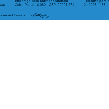
Endereço para correspondência
Telefone para 
tete
Caixa Postal 16.080 - CEP: 22221.971
21 2205 4483
 Reserved Powered by: