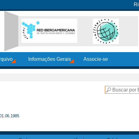
Ri
rquivo
Informações Gerais
Associe-se
 01.06.1985