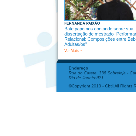
FERNANDA PAIXÃO
Bate papo nos contando sobre sua
dissertação de mestrado “Performa
Relacional: Composições entre Beb
Adultas/os”
Ver Mais >
Endereço
Rua do Catete, 338 Sobreloja - Ca
Rio de Janeiro/RJ
©Copyright 2013 - Cbtij All Rights