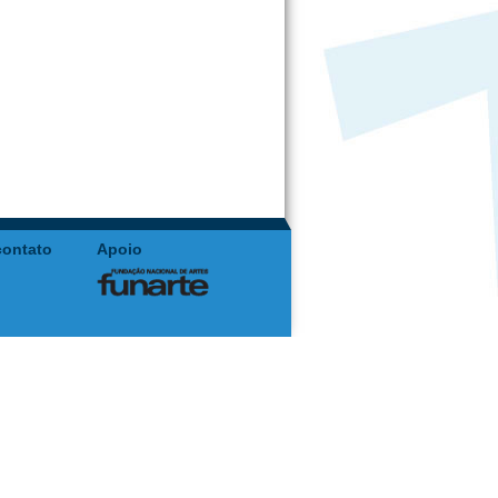
contato
Apoio