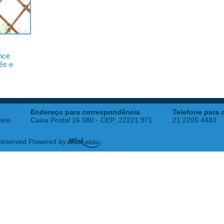
nce
ês e
Endereço para correspondência
Telefone para 
tete
Caixa Postal 16.080 - CEP: 22221.971
21 2205 4483
 Reserved Powered by: