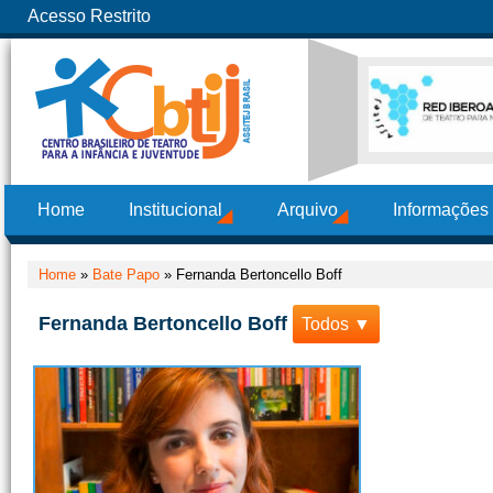
Acesso Restrito
Home
Institucional
Arquivo
Informações
Home
»
Bate Papo
»
Fernanda Bertoncello Boff
Fernanda Bertoncello Boff
Todos ▼