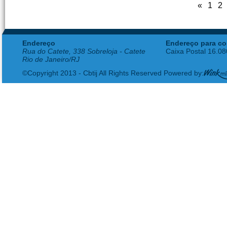
«
1
2
Endereço
Endereço para co
Rua do Catete, 338 Sobreloja - Catete
Caixa Postal 16.0
Rio de Janeiro/RJ
©Copyright 2013 - Cbtij All Rights Reserved Powered by: