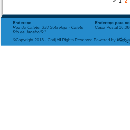
«
1
2
Endereço
Endereço para co
Rua do Catete, 338 Sobreloja - Catete
Caixa Postal 16.0
Rio de Janeiro/RJ
©Copyright 2013 - Cbtij All Rights Reserved Powered by: