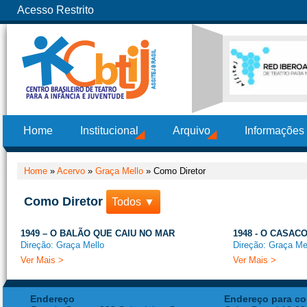
Acesso Restrito
Home
Institucional
Arquivo
Informações
Home
»
Acervo
»
Graça Mello
»
Como Diretor
Como Diretor
Todos ▼
1949 – O BALÃO QUE CAIU NO MAR
1948 - O CASA
Direção: Graça Mello
Direção: Graça Me
Ver Mais >
Ver Mais >
Endereço
Endereço para co