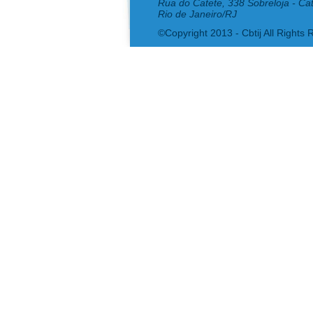
Rua do Catete, 338 Sobreloja - Ca
Rio de Janeiro/RJ
©Copyright 2013 - Cbtij All Rights