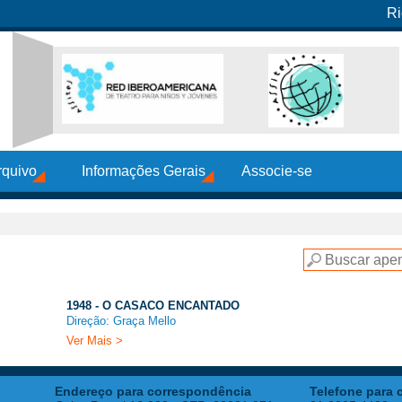
Ri
rquivo
Informações Gerais
Associe-se
1948 - O CASACO ENCANTADO
Direção: Graça Mello
Ver Mais >
Endereço para correspondência
Telefone para 