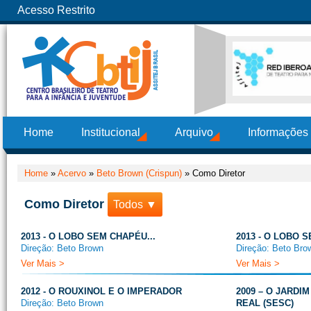
Acesso Restrito
Home
Institucional
Arquivo
Informações
Home
»
Acervo
»
Beto Brown (Crispun)
»
Como Diretor
Como Diretor
Todos ▼
2013 - O LOBO SEM CHAPÉU...
2013 - O LOBO S
Direção: Beto Brown
Direção: Beto Bro
Ver Mais >
Ver Mais >
2012 - O ROUXINOL E O IMPERADOR
2009 – O JARDIM
Direção: Beto Brown
REAL (SESC)