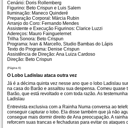
Cenário: Doris Rollemberg
Figurino: Beto Crispun e Luis Salem
Iluminação: Maneco Quinderé
Preparação Corporal: Márcia Rubin
Arranjo do Coro: Fernando Mendes
Assistente e Execução Figurinos: Clarice Luzzi
Adereços: Mauro Fainguelernet
Trilha Sonora: Beto Crispun
Programa: Ivan & Marcello, Studio Bambas do Lápis
Texto do Programa: Denise Crispun
Assistência de Direção: Ana Luiza Cardoso
Direção: Beto Crispun
(Página 6)
O Lobo Ladislau ataca outra vez
Já é a décima quinta vez nesse ano que o lobo Ladislau sur
na casa do Barão e assaltou sua despensa. Comeu quase t
Barão, que está revoltado e com toda razão. As testemunhas
Ladislau
Entrevista exclusiva com a Rainha Numa conversa ao telef
conseguir capturar o lobo. Ela disse também que já não agu
consegue mais dormir direito de Ana preocupação. A rainha
reforcem suas trancas e fechaduras para evitar os ataques 