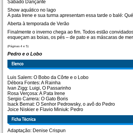
Sábado Dançante
Show aquático no lago
A pata Irene e sua turma apresentam essa tarde o balé: Q
Aberta à temporada de Verão
Finalmente o inverno chega ao fim. Todos estão convidados
esqueçam as boias, os pés – de pato e as máscaras de mergu
(Páginas 4 e 5)
Pedro e o Lobo
Luis Salem: O Bobo da Côrte e o Lobo
Débora Fontes: A Rainha
Ivan Zigg: Luigi, O Passarinho
Rosa Verçosa: A Pata Irene
Sergio Carrera: O Gato Boris
Isack Bernat: O Senhor Pedrowsky, o avô do Pedro
Joice Niskier e Flavio Miniuk: Pedro
Adaptação: Denise Crispun