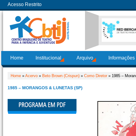
Acesso Restrito
Home
Institucional
Arquivo
Informações
Home
»
Acervo
»
Beto Brown (Crispun)
»
Como Diretor
» 1985 – Moran
1985 – MORANGOS & LUNETAS (SP)