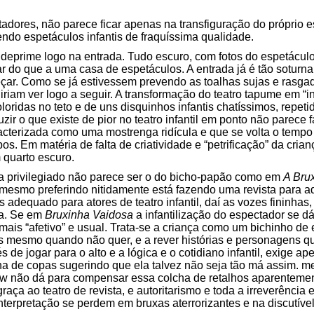
tadores, não parece ficar apenas na transfiguração do próprio 
ndo espetáculos infantis de fraquíssima qualidade.
 deprime logo na entrada. Tudo escuro, com fotos do espetácul
 do que a uma casa de espetáculos. A entrada já é tão soturn
r. Como se já estivessem prevendo as toalhas sujas e rasgad
riam ver logo a seguir. A transformação do teatro tapume em “inf
ridas no teto e de uns disquinhos infantis chatíssimos, repetid
r o que existe de pior no teatro infantil em ponto não parece f
racterizada como uma mostrenga ridícula e que se volta o tempo
. Em matéria de falta de criatividade e “petrificação” da crian
 quarto escuro.
ta privilegiado não parece ser o do bicho-papão como em
A Bru
mesmo preferindo nitidamente está fazendo uma revista para ad
dequado para atores de teatro infantil, daí as vozes fininhas, 
na. Se em
Bruxinha Vaidosa
a infantilização do espectador se d
mais “afetivo” e usual. Trata-se a criança como um bichinho de 
s mesmo quando não quer, e a rever histórias e personagens q
s de jogar para o alto e a lógica e o cotidiano infantil, exige 
nha de copas sugerindo que ela talvez não seja tão má assim. 
ow não dá para compensar essa colcha de retalhos aparentemen
raça ao teatro de revista, e autoritarismo e toda a irreverência e
terpretação se perdem em bruxas aterrorizantes e na discutível j