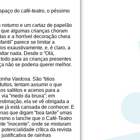
espaço do café-teatro, o péssimo
o noturno e um cartaz de papelão
a que algumas crianças choram
as e a horrível decoração cheia
antil” parece se limitar a
os exaustivamente, e, é claro, a
altar nada. Desde o “Olá,
 todo para as crianças presentes
ça não se poderia querer melhor.
xinha Vaidosa.
São “titios
ultos, tentam assumir o que
os saltitos e acenos para a
á via “medo da bruxa”; em
estimação, ela se vê obrigada a
ue já está cansada de conhecer. E
apenas que digam “boa tarde” umas
mesmo o lanche que o Café-Teatro
te “inocente”, onde se misturam
 potencialidade crítica da revista
ustificativa de rainhas