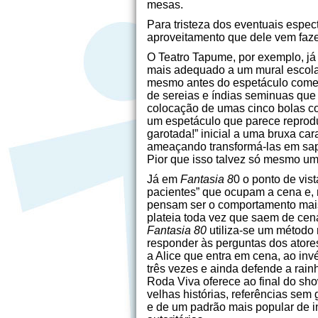
mesas.
Para tristeza dos eventuais espec
aproveitamento que dele vem faze
O Teatro Tapume, por exemplo, já
mais adequado a um mural escolar
mesmo antes do espetáculo começa
de sereias e índias seminuas que i
colocação de umas cinco bolas colo
um espetáculo que parece reproduzi
garotada!” inicial a uma bruxa ca
ameaçando transformá-las em sapos
Pior que isso talvez só mesmo um
Já em
Fantasia 8
0 o ponto de vis
pacientes” que ocupam a cena e, 
pensam ser o comportamento mais a
plateia toda vez que saem de ce
Fantasia 80
utiliza-se um método 
responder às perguntas dos atore
a Alice que entra em cena, ao invé
três vezes e ainda defende a rai
Roda Viva oferece ao final do sh
velhas histórias, referências sem g
e de um padrão mais popular de in