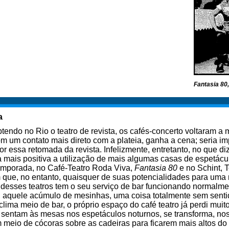
Fantasia 80
a
endo no Rio o teatro de revista, os cafés-concerto voltaram a 
m um contato mais direto com a plateia, ganha a cena; seria impo
 essa retomada da revista. Infelizmente, entretanto, no que diz r
ais positiva a utilização de mais algumas casas de espetácul
temporada, no Café-Teatro Roda Viva,
Fantasia 80
e no Schint, 
em que, no entanto, quaisquer de suas potencialidades para um
esses teatros tem o seu serviço de bar funcionando normalment
til, aquele acúmulo de mesinhas, uma coisa totalmente sem sent
ma meio de bar, o próprio espaço do café teatro já perdi muit
 sentam às mesas nos espetáculos noturnos, se transforma, nos
m meio de cócoras sobre as cadeiras para ficarem mais altos do