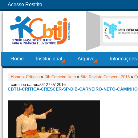
Acesso Restrito
Home
Institucional
Arquivo
Informações
Home
»
Críticas
»
Dib Carneiro Neto
»
Site Revista Crescer - 2016
»
C
caminho-da-roca02-27-07-2016
CBTIJ-CRITICA-CRESCER-SP-DIB-CARNEIRO-NETO-CAMINHO-