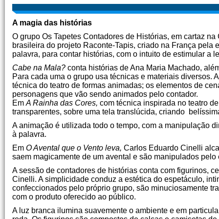
A magia das histórias
O grupo Os Tapetes Contadores de Histórias, em cartaz na
brasileira do projeto Raconte-Tapis, criado na França pel
palavra, para contar histórias, com o intuito de estimular a le
Cabe na Mala?
conta histórias de Ana Maria Machado, alé
Para cada uma o grupo usa técnicas e materiais diversos. 
técnica do teatro de formas animadas; os elementos de ce
personagens que vão sendo animados pelo contador.
Em
A Rainha das Cores,
com técnica inspirada no teatro d
transparentes, sobre uma tela translúcida, criando belíssi
A animação é utilizada todo o tempo, com a manipulação d
à palavra.
Em
O Avental que o Vento leva,
Carlos Eduardo Cinelli alc
saem magicamente de um avental e são manipulados pelo c
A sessão de contadores de histórias conta com figurinos, c
Cinelli. A simplicidade conduz a estética do espetáculo, in
confeccionados pelo próprio grupo, são minuciosamente tr
com o produto oferecido ao público.
A luz branca ilumina suavemente o ambiente e em particula